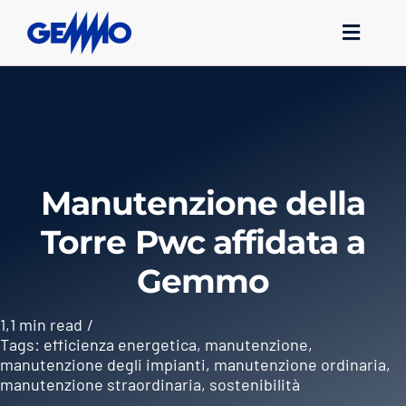
Salta
al
Toggl
Navig
contenuto
Corporate
Soluzioni
Mercati e clienti
News
Manutenzione della
Lavora con noi
Torre Pwc affidata a
Area Fornitori
Gemmo
Contatti
1,1 min read
/
Tags:
efficienza energetica
,
manutenzione
,
manutenzione degli impianti
,
manutenzione ordinaria
,
manutenzione straordinaria
,
sostenibilità